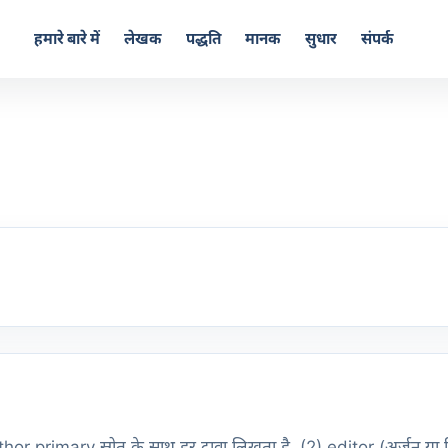
हमारे बारे में
लेखक
पद्धति
मानक
सुधार
संपर्क
or primary स्रोत के साथ हर दावा लिखता है, (2) editor (अर्जुन या प