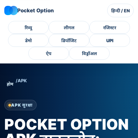
Pocket Option
हिन्दी / EN
रिव्यू
लीगल
रजिस्टर
डेमो
डिपॉजिट
UPI
ऐप
विड्रॉअल
/
APK
होम
APK सुरक्षा
POCKET OPTION