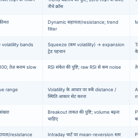
नीचे क्रॉस
कीमत
Dynamic सहायता/resistance; trend
M
filter
 volatility bands
Squeeze (कम volatility) → expansion
T
ट्रेड पहचान
क
0; तेज़ बनाम slow
RSI संकेत की पुष्टि; raw RSI से कम noise
त
rue range
Volatility के आधार पर रुकें distance /
A
स्थिति आकार सेट करना
m
संख्या
Breakout ताकत की पुष्टि; volume बढ़ना
P
चाहिए
ब
सहायता/resistance
Intraday चार्ट पर mean-reversion स्तर
P