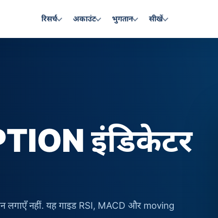
रिसर्च
अकाउंट
भुगतान
सीखें
ION इंडिकेटर
नुमान लगाएँ नहीं. यह गाइड RSI, MACD और moving