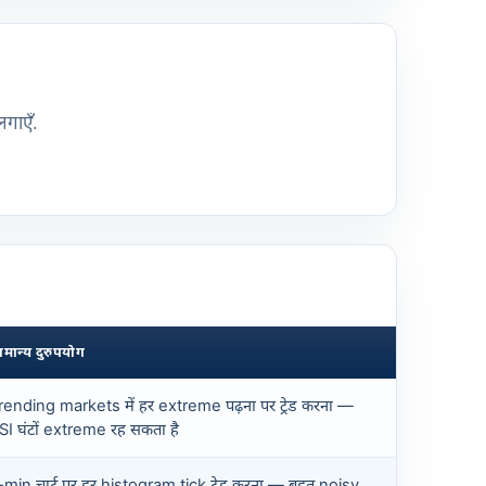
लगाएँ.
ामान्य दुरुपयोग
rending markets में हर extreme पढ़ना पर ट्रेड करना —
SI घंटों extreme रह सकता है
-min चार्ट पर हर histogram tick ट्रेड करना — बहुत noisy