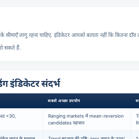
कें सीमाएँ लागू रहना चाहिए. इंडिकेटर आपको बताता नहीं कि कितना दाँव 
 सकते हैं.
ग इंडिकेटर संदर्भ
सबसे अच्छा उपयोग
स
ld <30,
Ranging markets में mean-reversion
T
candidates पहचान
R
केत लाइन के माध्यम
Trend बदलाव की पुष्टि; zero लाइन के ऊपर/
1