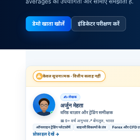
averages की उपयोगिता और सीमाएँ समझाती है.
डेमो खाता खोलें
इंडिकेटर परीक्षण करें
⚠
केवल सूचनात्मक · वित्तीय सलाह नहीं
लेखक
अर्जुन मेहता
वरिष्ठ बाज़ार और ट्रेडिंग समीक्षक
📅 9+ वर्ष अनुभव
📍 बेंगलुरु, भारत
ऑनलाइन ट्रेडिंग प्लेटफ़ॉर्म
बाइनरी विकल्पों के तंत्र
Forex और CFD उत्
प्रोफ़ाइल देखें →