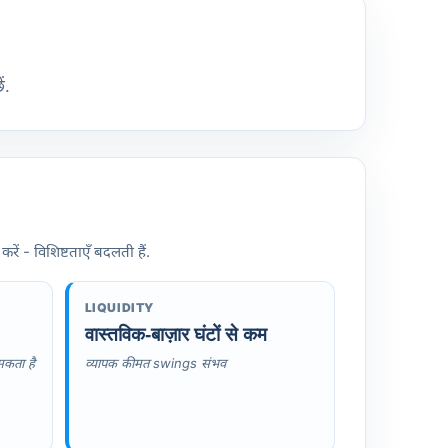
ं.
ं - विशिष्टताएँ बदलती हैं.
LIQUIDITY
वास्तविक-बाज़ार घंटों से कम
सकता है
व्यापक कीमत swings संभव