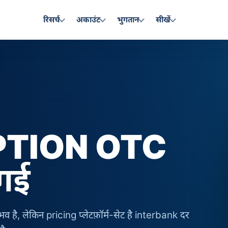
रिसर्च
अकाउंट
भुगतान
सीखें
PTION OTC
 गई
 है, लेकिन pricing प्लेटफ़ॉर्म-सेट है interbank दर