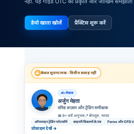
नहीं. यह गाइड OTC की प्रकृति और जोखिम समझाती ह
डेमो खाता खोलें
प्रैक्टिस शुरू करें
⚠
केवल सूचनात्मक · वित्तीय सलाह नहीं
लेखक
अर्जुन मेहता
वरिष्ठ बाज़ार और ट्रेडिंग समीक्षक
📅 9+ वर्ष अनुभव
📍 बेंगलुरु, भारत
ऑनलाइन ट्रेडिंग प्लेटफ़ॉर्म
बाइनरी विकल्पों के तंत्र
Forex और CFD उत्
प्रोफ़ाइल देखें →