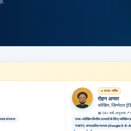
ै.
तथ्य-जाँच
रोहन अय्यर
जोखिम, ज़िम्मेदार ट
📅 14+ वर्ष अनुभव
📍 
पाद संरचना
उच्च-जोखिम वित्तीय उत्पादों के लिए जोखिम
YMYL संपादकीय मानक (Google E-E-A