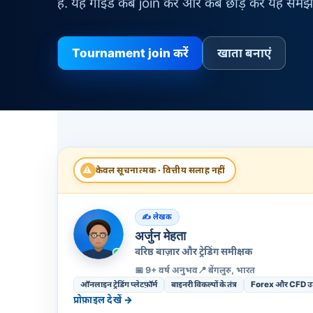
है. यह गाइड कब join करें और कब छोड़ें करें यह समझा
Tournament join करें
खाता बनाएं
⚠
केवल सूचनात्मक · वित्तीय सलाह नहीं
लेखक
अर्जुन मेहता
वरिष्ठ बाज़ार और ट्रेडिंग समीक्षक
📅 9+ वर्ष अनुभव
📍 बेंगलुरु, भारत
ऑनलाइन ट्रेडिंग प्लेटफ़ॉर्म
बाइनरी विकल्पों के तंत्र
Forex और CFD उत्
प्रोफ़ाइल देखें →