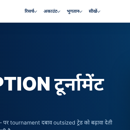
रिसर्च
अकाउंट
भुगतान
सीखें
N टूर्नामेंट
े हैं — पर tournament दबाव outsized ट्रेड को बढ़ावा देती